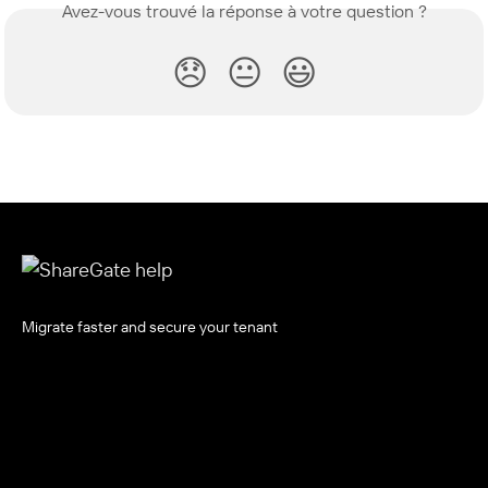
Avez-vous trouvé la réponse à votre question ?
😞
😐
😃
Migrate faster and secure your tenant