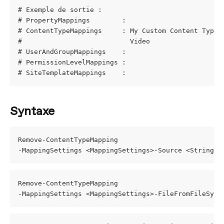
# Exemple de sortie :
# PropertyMappings        : 
# ContentTypeMappings     : My Custom Content Type 
#                           Video                  
# UserAndGroupMappings    : 
# PermissionLevelMappings : 
# SiteTemplateMappings    :
Syntaxe
Remove-ContentTypeMapping
-MappingSettings <MappingSettings>-Source <String>
Remove-ContentTypeMapping
-MappingSettings <MappingSettings>-FileFromFileSyst