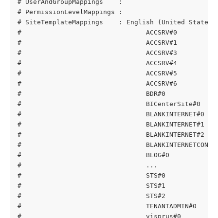
# UserAndGroupMappings    : 
# PermissionLevelMappings : 
# SiteTemplateMappings    : English (United States)
#                                ACCSRV#0          
#                                ACCSRV#1          
#                                ACCSRV#3          
#                                ACCSRV#4          
#                                ACCSRV#5          
#                                ACCSRV#6          
#                                BDR#0             
#                                BICenterSite#0    
#                                BLANKINTERNET#0   
#                                BLANKINTERNET#1   
#                                BLANKINTERNET#2   
#                                BLANKINTERNETCONTA
#                                BLOG#0            
#                                ...
#                                STS#0             
#                                STS#1             
#                                STS#2             
#                                TENANTADMIN#0     
#                                visprus#0         