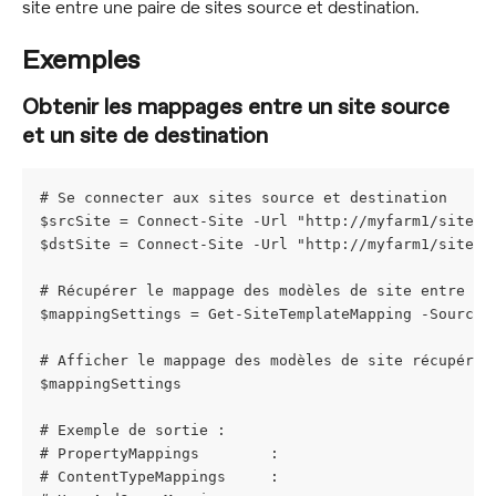
site entre une paire de sites source et destination.
Exemples
Obtenir les mappages entre un site source 
et un site de destination
# Se connecter aux sites source et destination
$srcSite = Connect-Site -Url "http://myfarm1/sites/
$dstSite = Connect-Site -Url "http://myfarm1/sites/
# Récupérer le mappage des modèles de site entre le
$mappingSettings = Get-SiteTemplateMapping -SourceS
# Afficher le mappage des modèles de site récupéré
$mappingSettings
# Exemple de sortie :
# PropertyMappings        : 
# ContentTypeMappings     : 