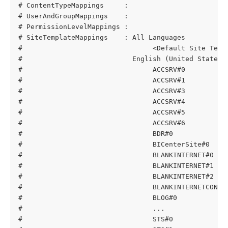
# ContentTypeMappings     : 
# UserAndGroupMappings    : 
# PermissionLevelMappings : 
# SiteTemplateMappings    : All Languages
#                                <Default Site Temp
#                           English (United States)
#                                ACCSRV#0          
#                                ACCSRV#1          
#                                ACCSRV#3          
#                                ACCSRV#4          
#                                ACCSRV#5          
#                                ACCSRV#6          
#                                BDR#0             
#                                BICenterSite#0    
#                                BLANKINTERNET#0   
#                                BLANKINTERNET#1   
#                                BLANKINTERNET#2   
#                                BLANKINTERNETCONTA
#                                BLOG#0            
#                                ...
#                                STS#0             