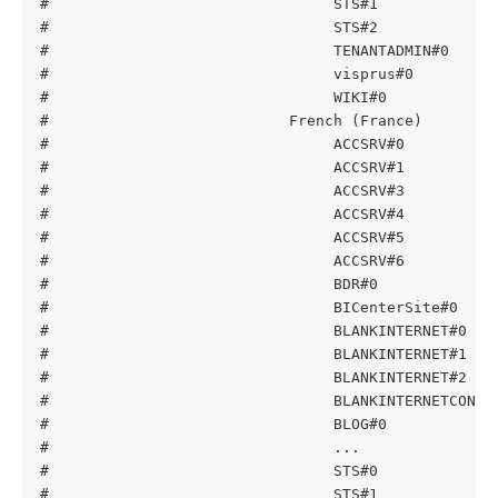
#                                STS#1             
#                                STS#2             
#                                TENANTADMIN#0     
#                                visprus#0         
#                                WIKI#0            
#                           French (France)
#                                ACCSRV#0          
#                                ACCSRV#1          
#                                ACCSRV#3          
#                                ACCSRV#4          
#                                ACCSRV#5          
#                                ACCSRV#6          
#                                BDR#0             
#                                BICenterSite#0    
#                                BLANKINTERNET#0   
#                                BLANKINTERNET#1   
#                                BLANKINTERNET#2   
#                                BLANKINTERNETCONTA
#                                BLOG#0            
#                                ...
#                                STS#0             
#                                STS#1             