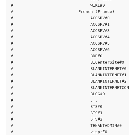
#                                WIKI#0            
#                           French (France)
#                                ACCSRV#0          
#                                ACCSRV#1          
#                                ACCSRV#3          
#                                ACCSRV#4          
#                                ACCSRV#5          
#                                ACCSRV#6          
#                                BDR#0             
#                                BICenterSite#0    
#                                BLANKINTERNET#0   
#                                BLANKINTERNET#1   
#                                BLANKINTERNET#2   
#                                BLANKINTERNETCONTA
#                                BLOG#0            
#                                ...
#                                STS#0             
#                                STS#1             
#                                STS#2             
#                                TENANTADMIN#0     
#                                vispr#0           