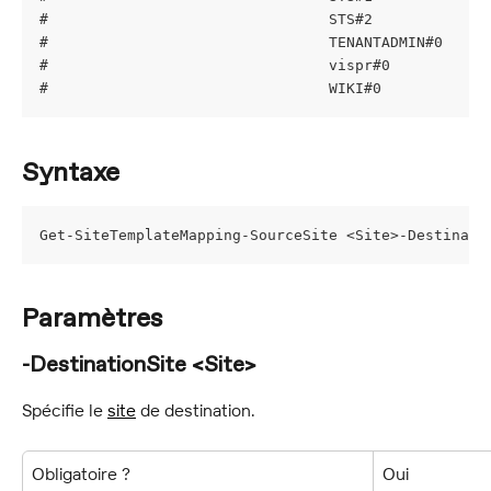
#                                STS#2             
#                                TENANTADMIN#0     
#                                vispr#0           
#                                WIKI#0            
Syntaxe
Get-SiteTemplateMapping-SourceSite <Site>-Destinati
Paramètres
-DestinationSite <Site>
Spécifie le 
site
 de destination.
Obligatoire ?
Oui