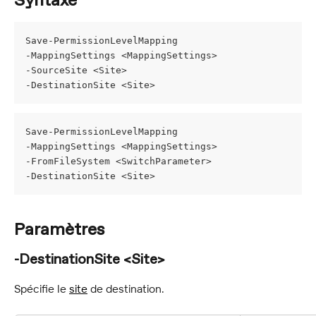
Syntaxe
Save-PermissionLevelMapping
-MappingSettings <MappingSettings>
-SourceSite <Site>
-DestinationSite <Site>
Save-PermissionLevelMapping
-MappingSettings <MappingSettings>
-FromFileSystem <SwitchParameter>
-DestinationSite <Site>
Paramètres
-DestinationSite <Site>
Spécifie le 
site
 de destination.