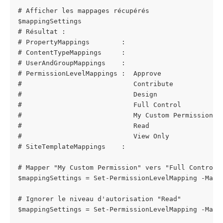
# Afficher les mappages récupérés
$mappingSettings
# Résultat :
# PropertyMappings        :
# ContentTypeMappings     :
# UserAndGroupMappings    :
# PermissionLevelMappings :  Approve              -
#                            Contribute           -
#                            Design               -
#                            Full Control         -
#                            My Custom Permission -
#                            Read                 -
#                            View Only            -
# SiteTemplateMappings    :
# Mapper "My Custom Permission" vers "Full Control"
$mappingSettings = Set-PermissionLevelMapping -Mapp
# Ignorer le niveau d'autorisation "Read"
$mappingSettings = Set-PermissionLevelMapping -Mapp