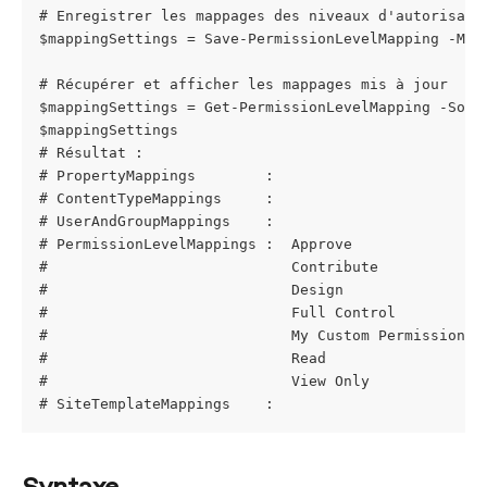
# Enregistrer les mappages des niveaux d'autorisati
$mappingSettings = Save-PermissionLevelMapping -Map
# Récupérer et afficher les mappages mis à jour
$mappingSettings = Get-PermissionLevelMapping -Sour
$mappingSettings
# Résultat :
# PropertyMappings        :
# ContentTypeMappings     :
# UserAndGroupMappings    :
# PermissionLevelMappings :  Approve              -
#                            Contribute           -
#                            Design               -
#                            Full Control         -
#                            My Custom Permission -
#                            Read                 -
#                            View Only            -
# SiteTemplateMappings    :