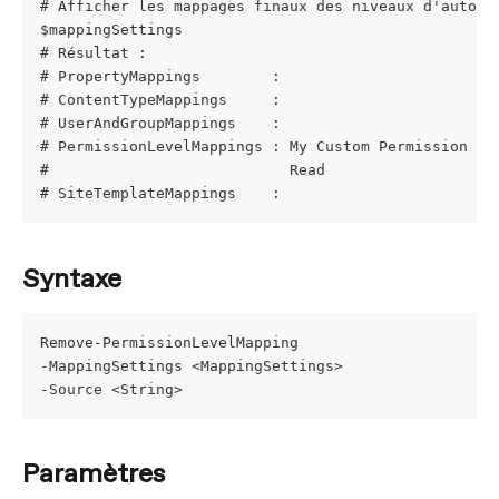
# Afficher les mappages finaux des niveaux d'autori
$mappingSettings
# Résultat :
# PropertyMappings        :
# ContentTypeMappings     :
# UserAndGroupMappings    :
# PermissionLevelMappings : My Custom Permission ->
#                           Read                 ->
# SiteTemplateMappings    :
Syntaxe
Remove-PermissionLevelMapping
-MappingSettings <MappingSettings>
-Source <String>
Paramètres