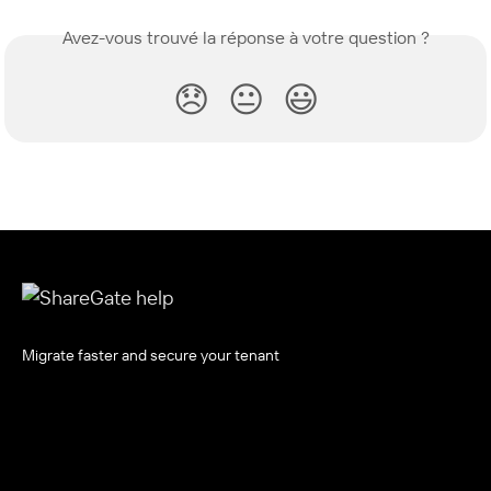
Avez-vous trouvé la réponse à votre question ?
😞
😐
😃
Migrate faster and secure your tenant