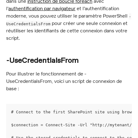
dans une 
instruction de boucle foreach
 avec 
l'
authentification par navigateur
 et l'authentification 
moderne, vous pouvez utiliser le paramètre PowerShell 
-
 pour créer une seule connexion et 
UseCredentialsFrom
réutiliser les identifiants de cette connexion dans votre 
script.
-UseCredentialsFrom
Pour illustrer le fonctionnement de -
UseCredentialsFrom, voici un script de connexion de 
base :
# Connect to the first SharePoint site using browse
$connection = Connect-Site -Url "http://mytenant/si
# Use the stored credentials to connect to the seco