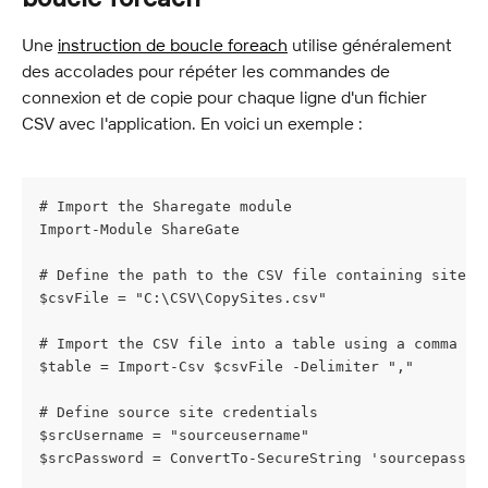
Une 
instruction de boucle foreach
 utilise généralement 
des accolades pour répéter les commandes de 
connexion et de copie pour chaque ligne d'un fichier 
CSV avec l'application. En voici un exemple :
# Import the Sharegate module
Import-Module ShareGate
# Define the path to the CSV file containing site i
$csvFile = "C:\CSV\CopySites.csv"
# Import the CSV file into a table using a comma as
$table = Import-Csv $csvFile -Delimiter ","
# Define source site credentials
$srcUsername = "sourceusername"
$srcPassword = ConvertTo-SecureString 'sourcepasswo