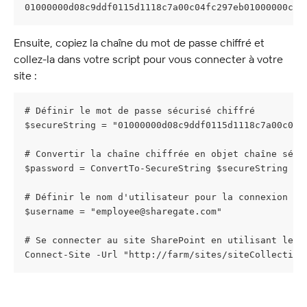
01000000d08c9ddf0115d1118c7a00c04fc297eb01000000c57
Ensuite, copiez la chaîne du mot de passe chiffré et 
collez-la dans votre script pour vous connecter à votre 
site :
# Définir le mot de passe sécurisé chiffré
$secureString = "01000000d08c9ddf0115d1118c7a00c04f
# Convertir la chaîne chiffrée en objet chaîne sécu
$password = ConvertTo-SecureString $secureString
# Définir le nom d'utilisateur pour la connexion au
$username = "
employee@sharegate.com
"
# Se connecter au site SharePoint en utilisant le n
Connect-Site -Url "http://farm/sites/siteCollection