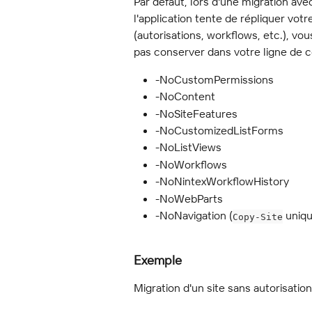
Par défaut, lors d'une migration a
l'application tente de répliquer votr
(autorisations, workflows, etc.), v
pas conserver dans votre ligne de 
-NoCustomPermissions
-NoContent
-NoSiteFeatures
-NoCustomizedListForms
-NoListViews
-NoWorkflows
-NoNintexWorkflowHistory
-NoWebParts
-NoNavigation (
 uniq
Copy-Site
Exemple
Migration d'un site sans autorisati