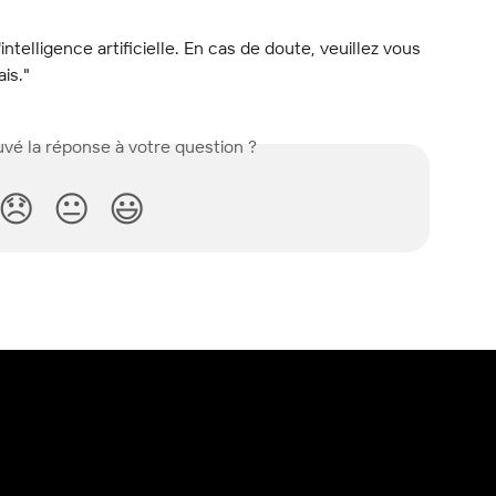
l'intelligence artificielle. En cas de doute, veuillez vous 
ais."
vé la réponse à votre question ?
😞
😐
😃