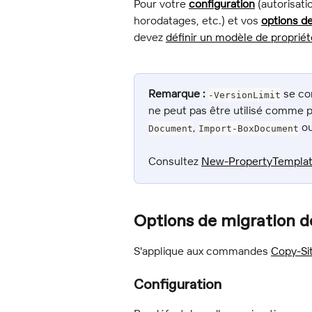
Pour votre 
configuration
 (autorisat
horodatages, etc.) et vos 
options de
devez 
définir un modèle de propriét
Remarque :
 se co
-VersionLimit
ne peut pas être utilisé comme p
, 
 o
Document
Import-BoxDocument
Consultez 
New-PropertyTempla
Options de migration d
S'applique aux commandes 
Copy-Si
Configuration