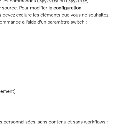
vec les commandes 
 ou 
, 
Copy-Site
Copy-List
e source. Pour modifier la 
configuration
ous devez exclure les éléments que vous ne souhaitez 
commande à l'aide d'un paramètre switch :
uement)
ons personnalisées, sans contenu et sans workflows :