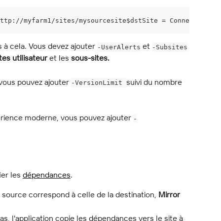
http://myfarm1/sites/mysourcesite$dstSite = Connect-Site 
ns à cela. Vous devez ajouter 
 et 
-UserAlerts
-Subsites
tes utilisateur
 et les 
sous-sites.
 vous pouvez ajouter 
suivi du nombre 
-VersionLimit 
expérience moderne, vous pouvez ajouter 
-
er les 
dépendances
.
la source correspond à celle de la destination, 
Mirror
as, l'application copie les dépendances vers le site à 