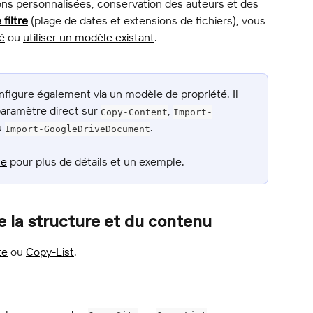
ions personnalisées, conservation des auteurs et des 
 filtre
 (plage de dates et extensions de fichiers), vous 
é
 ou 
utiliser un modèle existant
.
nfigure également via un modèle de propriété. Il 
aramètre direct sur 
, 
Copy-Content
Import-
u 
.
Import-GoogleDriveDocument
te
 pour plus de détails et un exemple.
e la structure et du contenu
te
 ou 
Copy-List
.