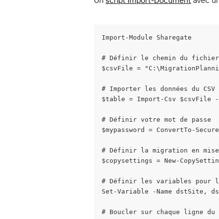
Un 
script Import-Document
 avec u
Import-Module Sharegate
# Définir le chemin du fichier
$csvFile = "C:\MigrationPlann
# Importer les données du CSV
$table = Import-Csv $csvFile -
# Définir votre mot de passe
$mypassword = ConvertTo-Secure
# Définir la migration en mise
$copysettings = New-CopySettin
# Définir les variables pour l
Set-Variable -Name dstSite, ds
# Boucler sur chaque ligne du 