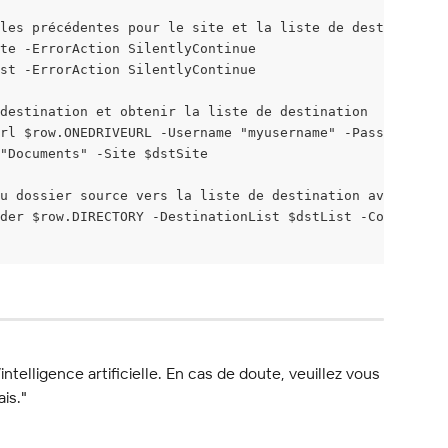
les précédentes pour le site et la liste de destination
te -ErrorAction SilentlyContinue
st -ErrorAction SilentlyContinue
destination et obtenir la liste de destination
rl $row.ONEDRIVEURL -Username "myusername" -Password $my
"Documents" -Site $dstSite
du dossier source vers la liste de destination avec les p
der $row.DIRECTORY -DestinationList $dstList -CopySettin
l’intelligence artificielle. En cas de doute, veuillez vous 
ais."