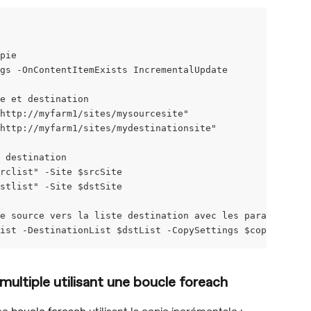
pie
gs -OnContentItemExists IncrementalUpdate
e et destination
http://myfarm1/sites/mysourcesite"
http://myfarm1/sites/mydestinationsite"
 destination
srclist" -Site $srcSite
dstlist" -Site $dstSite
e source vers la liste destination avec les paramètres d
ist -DestinationList $dstList -CopySettings $copysetting
multiple utilisant une boucle foreach