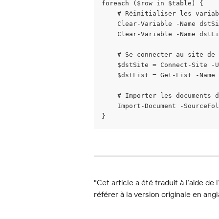
foreach ($row in $table) {
    # Réinitialiser les variab
    Clear-Variable -Name dstSi
    Clear-Variable -Name dstLi
    # Se connecter au site de 
    $dstSite = Connect-Site -U
    $dstList = Get-List -Name 
    # Importer les documents 
    Import-Document -SourceFol
}
"Cet article a été traduit à l’aide de 
référer à la version originale en angl