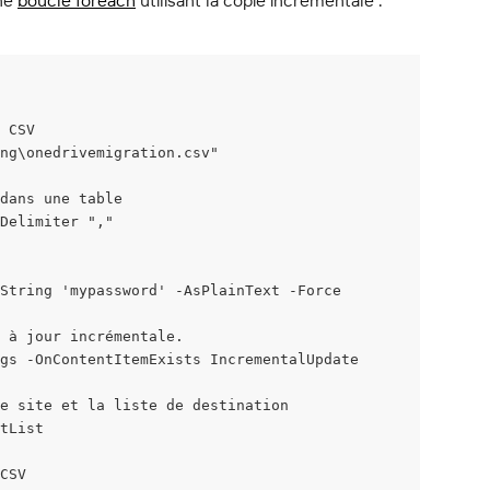
ne 
boucle foreach
 utilisant la copie incrémentale :
 CSV
ing\onedrivemigration.csv"
 dans une table
Delimiter ","
String 'mypassword' -AsPlainText -Force
 à jour incrémentale.
gs -OnContentItemExists IncrementalUpdate
e site et la liste de destination
tList
CSV