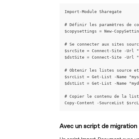
Import-Module Sharegate
# Définir les paramètres de co
$copysettings = New-CopySettin
# Se connecter aux sites sourc
$srcSite = Connect-Site -Url "
$dstSite = Connect-Site -Url "
# Obtenir les listes source et
$srcList = Get-List -Name "my
$dstList = Get-List -Name "my
# Copier le contenu de la list
Copy-Content -SourceList $srcL
Avec un script de migration 