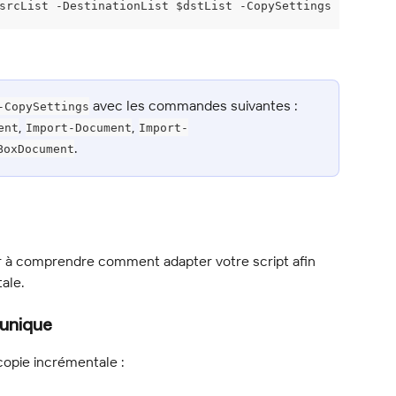
srcList -DestinationList $dstList -CopySettings $copyset
 avec les commandes suivantes : 
-CopySettings
, 
, 
ent
Import-Document
Import-
.
BoxDocument
r à comprendre comment adapter votre script afin 
ale.
 unique
a copie incrémentale :