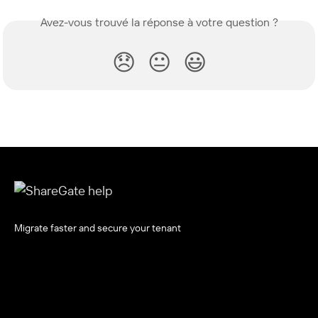
Avez-vous trouvé la réponse à votre question ?
😞
😐
😃
Migrate faster and secure your tenant