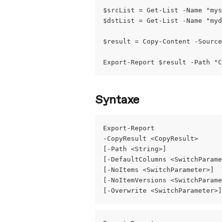
$srcList = Get-List -Name "my
$dstList = Get-List -Name "my
$result = Copy-Content -Source
Export-Report $result -Path "C
Syntaxe
Export-Report
-CopyResult <CopyResult>
[-Path <String>]
[-DefaultColumns <SwitchParame
[-NoItems <SwitchParameter>]
[-NoItemVersions <SwitchParame
[-Overwrite <SwitchParameter>]