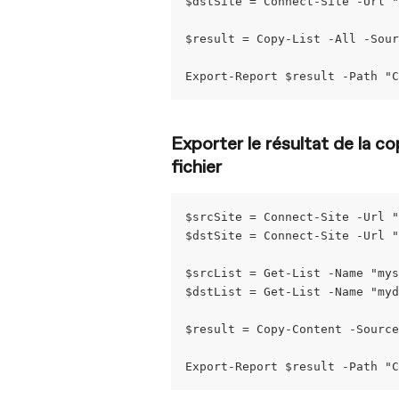
$dstSite = Connect-Site -Url "
$result = Copy-List -All -Sour
Export-Report $result -Path "C
Exporter le résultat de la 
fichier
$srcSite = Connect-Site -Url "
$dstSite = Connect-Site -Url "
$srcList = Get-List -Name "my
$dstList = Get-List -Name "my
$result = Copy-Content -Source
Export-Report $result -Path "C