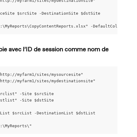
http://myfarm1/sites/mydestinationsite"
ceSite $srcSite -DestinationSite $dstSite
:\MyReports\CopyContentReports.xlsx" -DefaultColumns
copie avec l’ID de session comme nom de 
http://myfarm1/sites/mysourcesite"
http://myfarm1/sites/mydestinationsite"
srclist" -Site $srcSite
dstlist" -Site $dstSite
List $srcList -DestinationList $dstList
:\MyReports\"