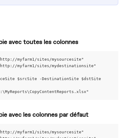
opie avec toutes les colonnes
http://myfarm1/sites/mysourcesite"
http://myfarm1/sites/mydestinationsite"
ceSite $srcSite -DestinationSite $dstSite
:\MyReports\CopyContentReports.xlsx"
opie avec les colonnes par défaut
http://myfarm1/sites/mysourcesite"