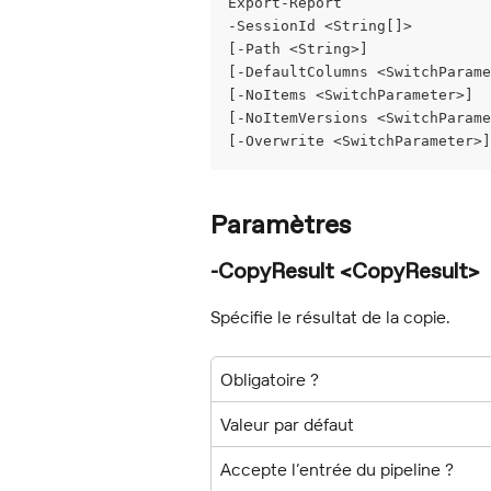
Export-Report
-SessionId <String[]>
[-Path <String>]
[-DefaultColumns <SwitchParame
[-NoItems <SwitchParameter>]
[-NoItemVersions <SwitchParame
[-Overwrite <SwitchParameter>]
Paramètres
-CopyResult <CopyResult>
Spécifie le résultat de la copie.
Obligatoire ?
Valeur par défaut
Accepte l’entrée du pipeline ?