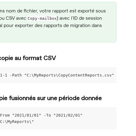
ns nom de fichier, votre rapport est exporté sous 
(ou CSV avec 
) avec l’ID de session 
Copy-mailbox
l pour exporter des rapports de migration dans 
a copie au format CSV
1-1 -Path "C:\MyReports\CopyContentReports.csv"
opie fusionnés sur une période donnée
From "2021/01/01" -To "2021/02/01"
"C:\MyReports\"