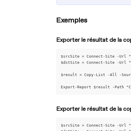
Exemples
Exporter le résultat de la c
$srcSite = Connect-Site -Url "
$dstSite = Connect-Site -Url "
$result = Copy-List -All -Sour
Export-Report $result -Path "C
Exporter le résultat de la c
$srcSite = Connect-Site -Url "