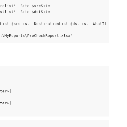
srclist" -Site $srcSite
dstlist" -Site $dstSite
List $srcList -DestinationList $dstList -WhatIf
:\MyReports\PreCheckReport.xlsx"
ter>]
ter>]