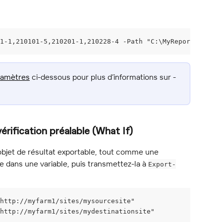
1-1,210101-5,210201-1,210228-4 -Path "C:\MyReports\Expor
ramètres
 ci-dessous pour plus d’informations sur -
vérification préalable (What If)
objet de résultat exportable, tout comme une 
e dans une variable, puis transmettez-la à 
Export-
http://myfarm1/sites/mysourcesite"
http://myfarm1/sites/mydestinationsite"