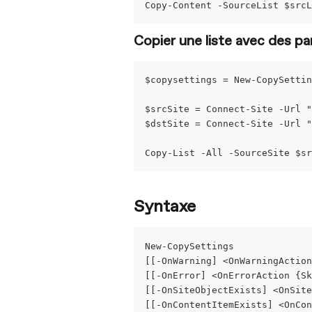
Copy-Content -SourceList $srcL
Copier une liste avec des p
$copysettings = New-CopySettin
$srcSite = Connect-Site -Url "
$dstSite = Connect-Site -Url "
Copy-List -All -SourceSite $sr
Syntaxe
New-CopySettings
[[-OnWarning] <OnWarningActio
[[-OnError] <OnErrorAction {Sk
[[-OnSiteObjectExists] <OnSite
[[-OnContentItemExists] <OnCon