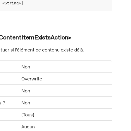
 <String>]
ContentItemExistsAction>
ctuer si l'élément de contenu existe déjà.
Non
Overwrite
Non
s ?
Non
(Tous)
Aucun