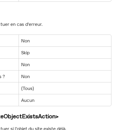
ctuer en cas d'erreur.
Non
Skip
Non
s ?
Non
(Tous)
Aucun
teObjectExistsAction>
uer si l'objet du site existe déjà.