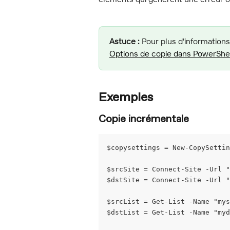
Astuce :
 Pour plus d'informations
Options de copie dans PowerShe
Exemples
Copie incrémentale
$copysettings = New-CopySettin
$srcSite = Connect-Site -Url "
$dstSite = Connect-Site -Url "
$srcList = Get-List -Name "my
$dstList = Get-List -Name "my