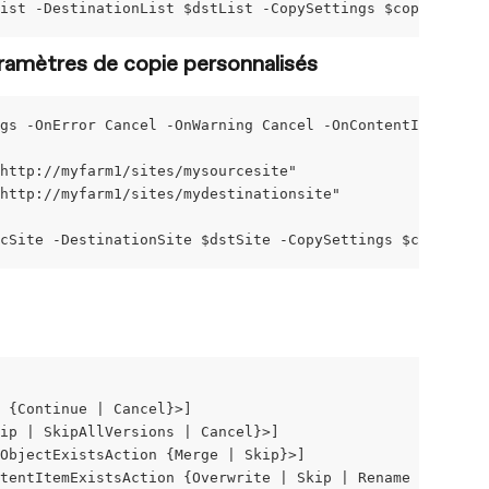
ist -DestinationList $dstList -CopySettings $copysetting
aramètres de copie personnalisés
gs -OnError Cancel -OnWarning Cancel -OnContentItemExist
http://myfarm1/sites/mysourcesite"
http://myfarm1/sites/mydestinationsite"
cSite -DestinationSite $dstSite -CopySettings $copysetti
n {Continue | Cancel}>]
ip | SkipAllVersions | Cancel}>]
ObjectExistsAction {Merge | Skip}>]
tentItemExistsAction {Overwrite | Skip | Rename | Increm