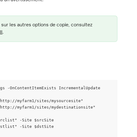
 sur les autres options de copie, consultez 
ll
.
gs -OnContentItemExists IncrementalUpdate
http://myfarm1/sites/mysourcesite"
http://myfarm1/sites/mydestinationsite"
srclist" -Site $srcSite
dstlist" -Site $dstSite