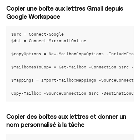
Copier une boîte aux lettres Gmail depuis 
Google Workspace
$src = Connect-Google
$dst = Connect-MicrosoftOnline
$copyOptions = New-MailboxCopyOptions -IncludeEmail
$mailboxesToCopy = Get-Mailbox -Connection $src -Id
$mappings = Import-MailboxMappings -SourceConnectio
Copy-Mailbox -SourceConnection $src -DestinationCon
Copier des boîtes aux lettres et donner un 
nom personnalisé à la tâche