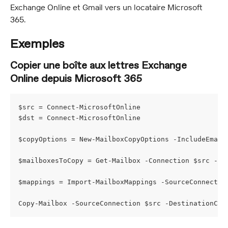
Exchange Online et Gmail vers un locataire Microsoft 
365.
Exemples
Copier une boîte aux lettres Exchange 
Online depuis Microsoft 365
$src = Connect-MicrosoftOnline
$dst = Connect-MicrosoftOnline
$copyOptions = New-MailboxCopyOptions -IncludeEmail
$mailboxesToCopy = Get-Mailbox -Connection $src -Id
$mappings = Import-MailboxMappings -SourceConnectio
Copy-Mailbox -SourceConnection $src -DestinationCon