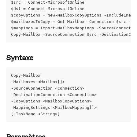
$src = Connect-MicrosoftOnline
$dst = Connect-MicrosoftOnline
$copyOptions = New-MailboxCopyOptions -IncludeEmail
$mailboxesToCopy = Get-Mailbox -Connection $src -Id
$mappings = Import-MailboxMappings -SourceConnectio
Copy-Mailbox -SourceConnection $src -DestinationCon
Syntaxe
Copy-Mailbox
-Mailboxes <Mailbox[]>
-SourceConnection <Connection>
-DestinationConnection <Connection>
-CopyOptions <MailboxCopyOptions>
-MappingSettings <MailboxMapping[]>
[-TaskName <String>]