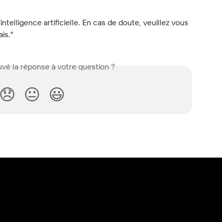
l’intelligence artificielle. En cas de doute, veuillez vous 
ais."
vé la réponse à votre question ?
😞
😐
😃