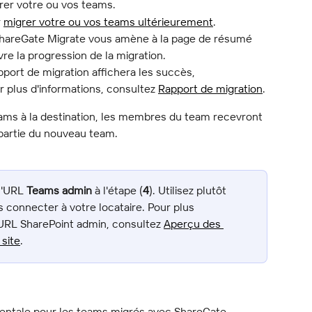
rer votre ou vos teams.
 
migrer votre ou vos teams ultérieurement
.
ShareGate Migrate vous amène à la page de résumé 
re la progression de la migration.
apport de migration affichera les succès, 
 plus d'informations, consultez 
Rapport de migration
.
s à la destination, les membres du team recevront 
t partie du nouveau team.
l'URL 
Teams admin
 à l'étape (
4
). Utilisez plutôt 
s connecter à votre locataire. Pour plus 
'URL SharePoint admin, consultez 
Aperçu des 
site
.
mentale pour les teams migrés avec ShareGate 