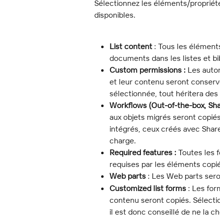
Sélectionnez les éléments/propriét
disponibles.
List content
 : Tous les élément
documents dans les listes et bi
Custom permissions :
 Les autor
et leur contenu seront conservée
sélectionnée, tout héritera des
Workflows (Out-of-the-box, Sha
aux objets migrés seront copiés
intégrés, ceux créés avec Share
charge.
Required features :
 Toutes les f
requises par les éléments copi
Web parts
 : Les Web parts sero
Customized list forms
 : Les fo
contenu seront copiés. Sélectio
il est donc conseillé de ne la ch