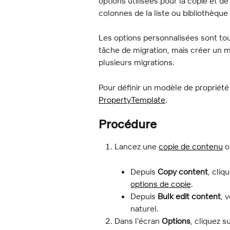
options utilisées pour la copie et d
colonnes de la liste ou bibliothèque
Les options personnalisées sont to
tâche de migration, mais créer un m
plusieurs migrations.
Pour définir un modèle de propriété
PropertyTemplate
.
Procédure
Lancez une 
copie de contenu
 
Depuis 
Copy content
, cliq
options de copie
.
Depuis 
Bulk edit content
, 
naturel.
Dans l’écran 
Options
, cliquez 