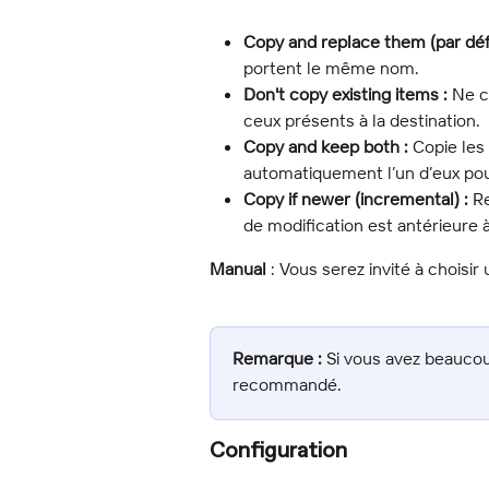
Copy and replace them (par déf
portent le même nom.
Don't copy existing items :
 Ne c
ceux présents à la destination.
Copy and keep both :
 Copie le
automatiquement l’un d’eux pou
Copy if newer (incremental) :
 R
de modification est antérieure à
Manual
 : Vous serez invité à choisi
Remarque :
 Si vous avez beauco
recommandé.
Configuration