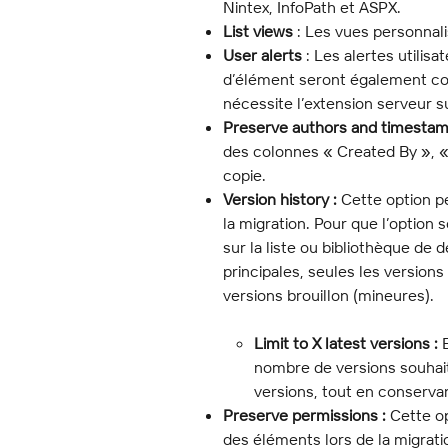
Nintex, InfoPath et ASPX.
List views
 : Les vues personnal
User alerts
 : Les alertes utilisa
d’élément seront également copi
nécessite l’extension serveur s
Preserve authors and timesta
des colonnes « Created By », « 
copie.
Version history :
 Cette option p
la migration. Pour que l’option s
sur la liste ou bibliothèque de d
principales, seules les versions
versions brouillon (mineures).
Limit to X latest versions :
 
nombre de versions souhait
versions, tout en conservan
Preserve permissions :
 Cette o
des éléments lors de la migratio