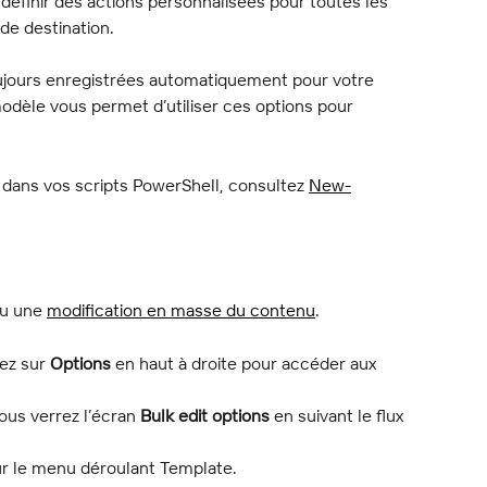
e définir des actions personnalisées pour toutes les 
 de destination.
ujours enregistrées automatiquement pour votre 
odèle vous permet d’utiliser ces options pour 
 dans vos scripts PowerShell, consultez 
New-
ou une 
modification en masse du contenu
.
uez sur 
Options
 en haut à droite pour accéder aux 
vous verrez l’écran 
Bulk edit options
 en suivant le flux 
sur le menu déroulant Template.