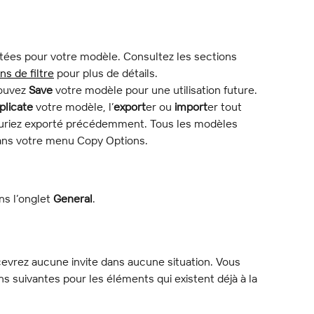
itées pour votre modèle. Consultez les sections 
ns de filtre
 pour plus de détails.
ouvez 
Save
 votre modèle pour une utilisation future. 
plicate
 votre modèle, l’
export
er ou 
import
er tout 
uriez exporté précédemment. Tous les modèles 
dans votre menu Copy Options.
s l’onglet 
General
.
ecevrez aucune invite dans aucune situation. Vous 
s suivantes pour les éléments qui existent déjà à la 