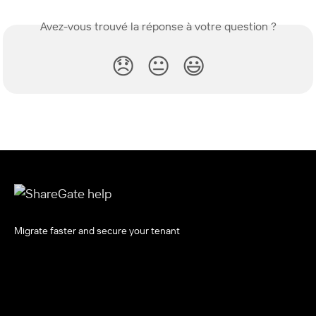
Avez-vous trouvé la réponse à votre question ?
😞
😐
😃
Migrate faster and secure your tenant