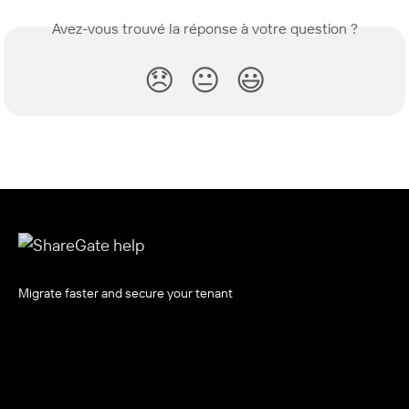
Avez-vous trouvé la réponse à votre question ?
😞
😐
😃
Migrate faster and secure your tenant