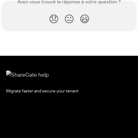
Avez-vous trouvé la réponse à votre question ?
😞
😐
😃
Migrate faster and secure your tenant