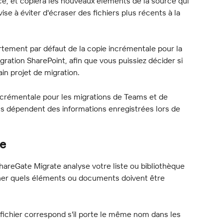
ce, et copiera les nouveaux éléments de la source qui 
vise à éviter d'écraser des fichiers plus récents à la 
tement par défaut de la copie incrémentale pour la 
gration SharePoint, afin que vous puissiez décider si 
ain projet de migration.
incrémentale pour les migrations de Teams et de 
ons dépendent des informations enregistrées lors de 
e
ShareGate Migrate analyse votre liste ou bibliothèque 
ner quels éléments ou documents doivent être 
fichier correspond s'il porte le même nom dans les 