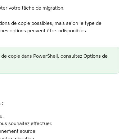
ter votre tâche de migration.
ptions de copie possibles, mais selon le type de 
ines options peuvent être indisponibles.
ns de copie dans PowerShell, consultez 
Options de 
s
 :
u.
ous souhaitez effectuer.
onnement source.
 votre migration.