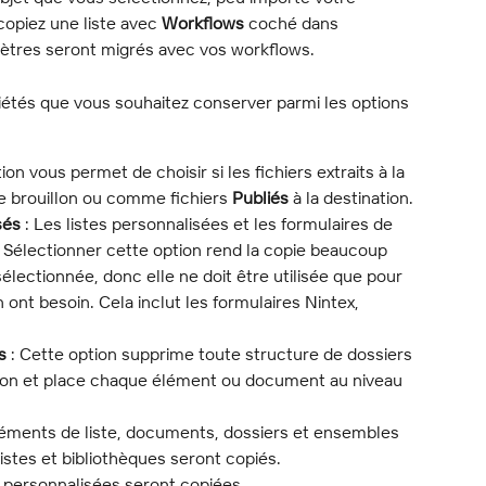
copiez une liste avec 
Workflows
 coché dans 
amètres seront migrés avec vos workflows.
iétés que vous souhaitez conserver parmi les options 
tion vous permet de choisir si les fichiers extraits à la 
 brouillon ou comme fichiers 
Publiés
 à la destination.
sés
 : Les listes personnalisées et les formulaires de 
 Sélectionner cette option rend la copie beaucoup 
sélectionnée, donc elle ne doit être utilisée que pour 
n ont besoin. Cela inclut les formulaires Nintex, 
s
 : Cette option supprime toute structure de dossiers 
ation et place chaque élément ou document au niveau 
éléments de liste, documents, dossiers et ensembles 
istes et bibliothèques seront copiés.
te personnalisées seront copiées.