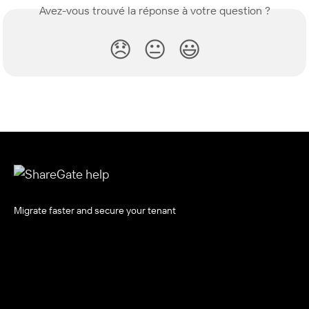
Avez-vous trouvé la réponse à votre question ?
😞
😐
😃
Migrate faster and secure your tenant