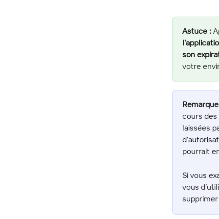
Astuce :
 A
l’applicat
son expira
votre env
Remarque 
cours des 
laissées p
d’autorisa
pourrait e
Si vous ex
vous d’uti
supprimer 