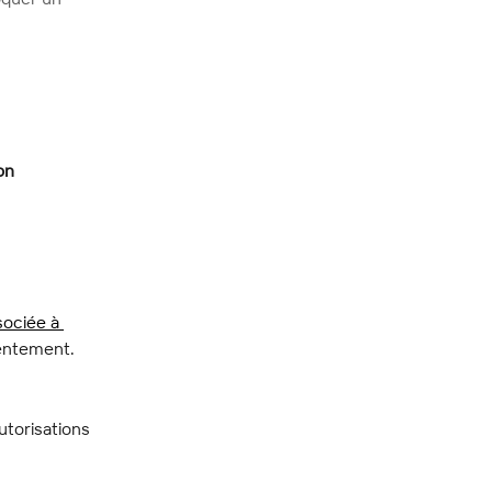
on 
sociée à 
sentement.
torisations 