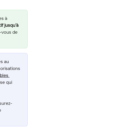
es à 
f jusqu’à 
z-vous de 
es au 
orisations 
bles 
se qui 
surez-
e 