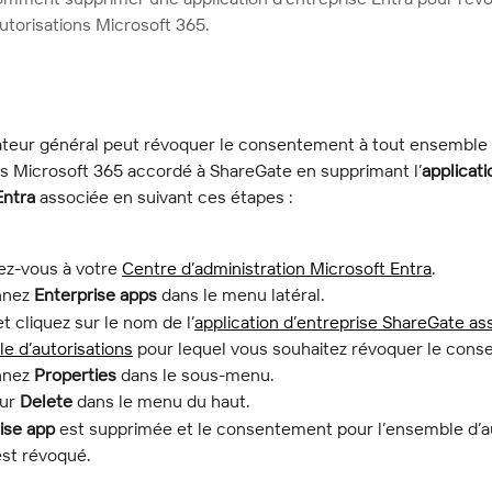
torisations Microsoft 365.
ateur général peut révoquer le consentement à tout ensemble 
ns Microsoft 365 accordé à ShareGate en supprimant l’
applicati
Entra
 associée en suivant ces étapes :
z-vous à votre 
Centre d’administration Microsoft Entra
.
nnez 
Enterprise apps
 dans le menu latéral.
t cliquez sur le nom de l’
application d’entreprise ShareGate as
e d’autorisations
 pour lequel vous souhaitez révoquer le con
nnez 
Properties
 dans le sous-menu.
ur 
Delete
 dans le menu du haut.
ise app
 est supprimée et le consentement pour l’ensemble d’au
est révoqué.