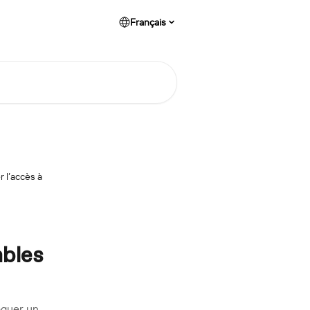
Français
 l’accès à
bles
oquer un