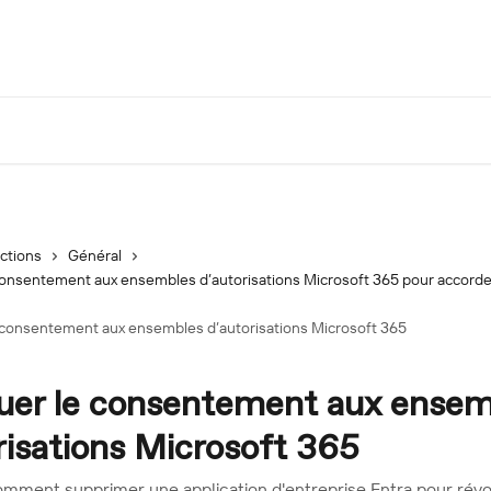
ections
Général
onsentement aux ensembles d’autorisations Microsoft 365 pour accorder
consentement aux ensembles d’autorisations Microsoft 365
er le consentement aux ensem
risations Microsoft 365
mment supprimer une application d'entreprise Entra pour rév