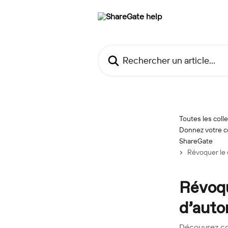
Passer au contenu principal
Rechercher un article...
Toutes les coll
Donnez votre c
ShareGate
Révoquer le 
Révoqu
d’auto
Découvrez co