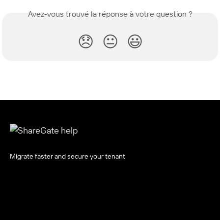
Avez-vous trouvé la réponse à votre question ?
😞
😐
😃
Migrate faster and secure your tenant